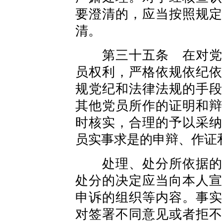
要澄清的，应当按照规
清。
第三十五条 在对党员
员权利，严格依规依纪
规党纪和法律法规的手
其他党员所作的证明和
时核实，合理的予以采
员实事求是的申辩、作证
处理、处分所依据的事
处分的决定应当向本人
申诉的组织等内容。事
对签署不同意见或者拒