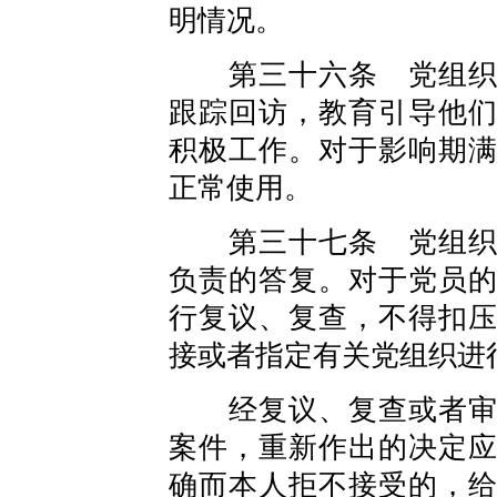
明情况。
第三十六条 党组织对
跟踪回访，教育引导他
积极工作。对于影响期
正常使用。
第三十七条 党组织应
负责的答复。对于党员
行复议、复查，不得扣
接或者指定有关党组织进
经复议、复查或者审查
案件，重新作出的决定
确而本人拒不接受的，