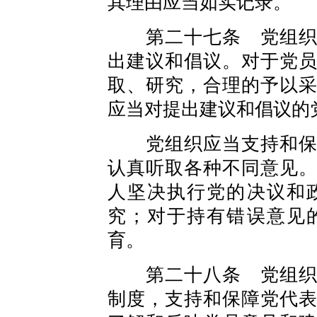
其理由应当如实记录。
第二十七条 党组织应
出建议和倡议。对于党
取、研究，合理的予以
应当对提出建议和倡议的
党组织应当支持和保护
认真听取各种不同意见
人坚决执行党的决议和
究；对于持有错误意见
育。
第二十八条 党组织应
制度，支持和保障党代