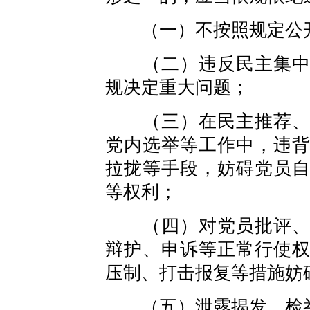
（一）不按照规定公开
（二）违反民主集中制
规决定重大问题；
（三）在民主推荐、民
党内选举等工作中，违
拉拢等手段，妨碍党员
等权利；
（四）对党员批评、揭
辩护、申诉等正常行使
压制、打击报复等措施妨
（五）泄露揭发、检举