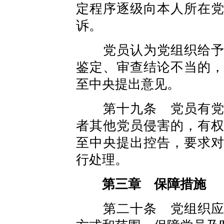
定程序逐级向本人所在
诉。
党员认为党组织给予其
鉴定、审查结论不当的
至中央提出意见。
第十九条 党员有党内
者其他党员侵害的，有
至中央提出控告，要求
行处理。
第三章 保障措施
第二十条 党组织应当